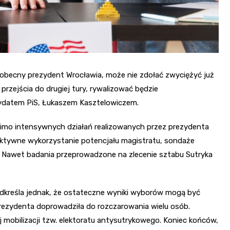
 obecny prezydent Wrocławia, może nie zdołać zwyciężyć już
zejścia do drugiej tury, rywalizować będzie
dydatem PiS, Łukaszem Kasztelowiczem.
Mimo intensywnych działań realizowanych przez prezydenta
 aktywne wykorzystanie potencjału magistratu, sondaże
y. Nawet badania przeprowadzone na zlecenie sztabu Sutryka
odkreśla jednak, że ostateczne wyniki wyborów mogą być
prezydenta doprowadziła do rozczarowania wielu osób.
 mobilizacji tzw. elektoratu antysutrykowego. Koniec końców,