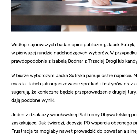
Według najnowszych badań opinii publicznej, Jacek Sutryk,
w pierwszej rundzie nadchodzących wyborów. W przypadku pr
prawdopodobnie z Izabelą Bodnar z Trzeciej Drogi lub kan
W biurze wyborczym Jacka Sutryka panuje ostre napięcie. 
miasta, takich jak organizowanie spotkań i festynów oraz
sugerują, że konieczne będzie przeprowadzenie drugiej tur
dają podobne wyniki.
Jeden z działaczy wrocławskiej Platformy Obywatelskiej p
zaskakujące. Jak twierdzi, decyzja PO wsparcia obecnego 
Frustracja ta mogłaby nawet prowadzić do powstania silnej