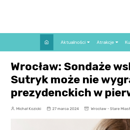
Skip
to
content
Aktualności
Atrakcje
Ku
Pozostałe
Najpopularniej
Wrocław: Sondaże wsk
we Wrocławiu
Wszystkie wpisy
Co warto zob
Sutryk może nie wyg
Wrocławiu?
prezydenckich w pier
Michał Kozicki
27 marca 2024
Wrocław - Stare Mias