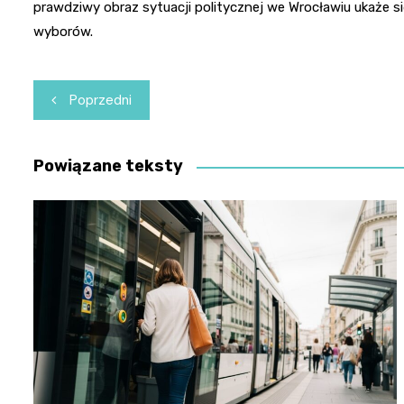
prawdziwy obraz sytuacji politycznej we Wrocławiu ukaże się
wyborów.
Nawigacja
Poprzedni
wpisu
Powiązane teksty