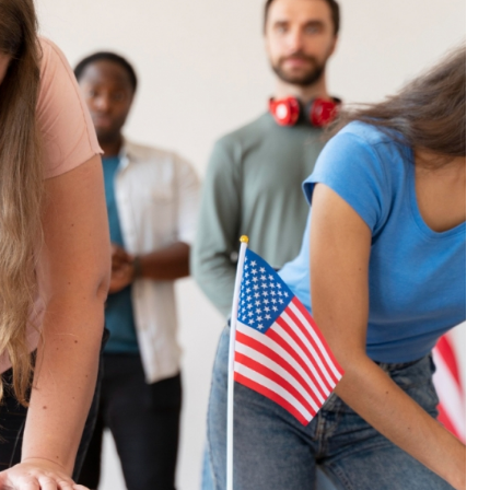
Fryzjer
Kino
Poczta