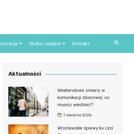
istracja
Służby miejskie
Kontakt
ortowe
Straż pożarna
S
Policja
Aktualności
d skarbowy
Straż miejska
Weekendowe zmiany w
d miasta
komunikacji zbiorowej: co
musisz wiedzieć?
7 sierpnia 2026
Wrocławskie śpiewy ku czci