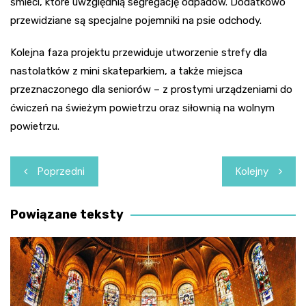
śmieci, które uwzględnią segregację odpadów. Dodatkowo
przewidziane są specjalne pojemniki na psie odchody.
Kolejna faza projektu przewiduje utworzenie strefy dla
nastolatków z mini skateparkiem, a także miejsca
przeznaczonego dla seniorów – z prostymi urządzeniami do
ćwiczeń na świeżym powietrzu oraz siłownią na wolnym
powietrzu.
Nawigacja
Poprzedni
Kolejny
wpisu
Powiązane teksty