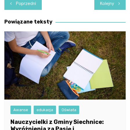
Nawigacja
Poprzedni
Kolejny
wpisu
Powiązane teksty
Awanse
edukacja
Oświata
Nauczycielki z Gminy Siechnice:
Wyróżnienia za Pasję i