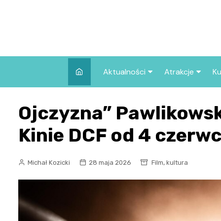
Skip
to
content
Aktualności
Atrakcje
Ku
Pozostałe
Najpopularniej
Ojczyzna” Pawlikowsk
we Wrocławiu
Wszystkie wpisy
Co warto zob
Kinie DCF od 4 czerwc
Wrocławiu?
,
Michał Kozicki
28 maja 2026
Film
kultura