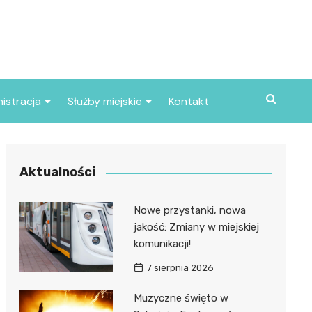
istracja
Służby miejskie
Kontakt
ortowe
Straż pożarna
S
Policja
Aktualności
d skarbowy
Straż miejska
Nowe przystanki, nowa
d miasta
jakość: Zmiany w miejskiej
komunikacji!
7 sierpnia 2026
Muzyczne święto w