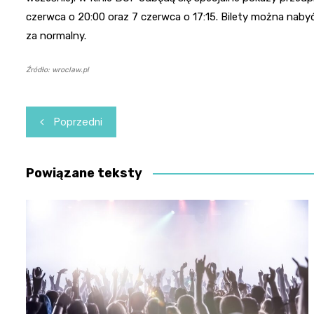
czerwca o 20:00 oraz 7 czerwca o 17:15. Bilety można nabyć w
za normalny.
Źródło: wroclaw.pl
Nawigacja
Poprzedni
wpisu
Powiązane teksty