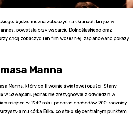
skiego, będzie można zobaczyć na ekranach kin już w
Cannes, powstała przy wsparciu Dolnośląskiego oraz
órzy chcą zobaczyć ten film wcześniej, zaplanowano pokazy
homasa Manna
asa Manna, który po II wojnie światowej opuścił Stany
ię w Szwajcarii, jednak nie zrezygnował z odwiedzin w
iała miejsce w 1949 roku, podczas obchodów 200. rocznicy
rzyszyła mu córka Erika, co stało się centralnym punktem