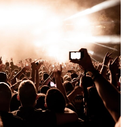
Fryzjer
Kino
Poczta