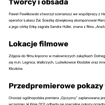
Twórcy i obsada
Paweł Pawlikowski stworzył scenariusz we współpracy z H
operator Łukasz Żal. Ścieżkę dźwiękową skomponował Marcin
a jego córkę Erikę zagrała Sandra Hüller, znana z filmu „Ana
Lokacje filmowe
Zdjęcia do filmu kręcono w malowniczych zakątkach Dolnego 
się m.in. Legnica, Wałbrzych, Ludwikowice Kłodzkie oraz inne
Kliczków.
Przedpremierowe pokazy
Chociaż ogólnopolska premiera „Ojczyzny” zaplanowana jes
wcześniej. W Kinie DCF odbędą się specjalne pokazy przedp