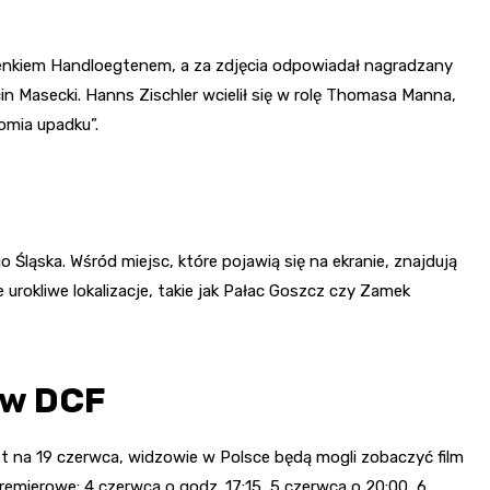
enkiem Handloegtenem, a za zdjęcia odpowiadał nagradzany
 Masecki. Hanns Zischler wcielił się w rolę Thomasa Manna,
tomia upadku”.
Śląska. Wśród miejsc, które pojawią się na ekranie, znajdują
 urokliwe lokalizacje, takie jak Pałac Goszcz czy Zamek
 w DCF
t na 19 czerwca, widzowie w Polsce będą mogli zobaczyć film
remierowe: 4 czerwca o godz. 17:15, 5 czerwca o 20:00, 6