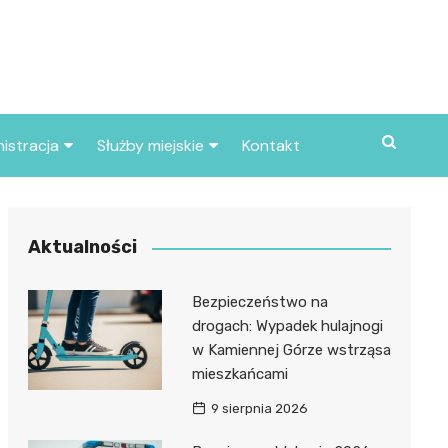
istracja
Służby miejskie
Kontakt
ortowe
Straż pożarna
S
Policja
Aktualności
d skarbowy
Straż miejska
Bezpieczeństwo na
d miasta
drogach: Wypadek hulajnogi
w Kamiennej Górze wstrząsa
mieszkańcami
9 sierpnia 2026