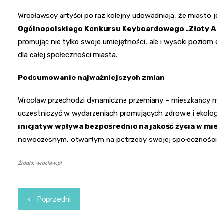
Wrocławscy artyści po raz kolejny udowadniają, że miasto
Ogólnopolskiego Konkursu Keyboardowego „Złoty A
promując nie tylko swoje umiejętności, ale i wysoki pozio
dla całej społeczności miasta.
Podsumowanie najważniejszych zmian
Wrocław przechodzi dynamiczne przemiany – mieszkańcy mo
uczestniczyć w wydarzeniach promujących zdrowie i ekolo
inicjatyw wpływa bezpośrednio na jakość życia w mi
nowoczesnym, otwartym na potrzeby swojej społeczności
Źródło: wroclaw.pl
Nawigacja
Poprzedni
wpisu