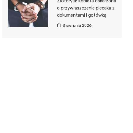
Złotoryja: Kobieta oskarżona
o przywłaszczenie plecaka z
dokumentami i gotówką
8 sierpnia 2026