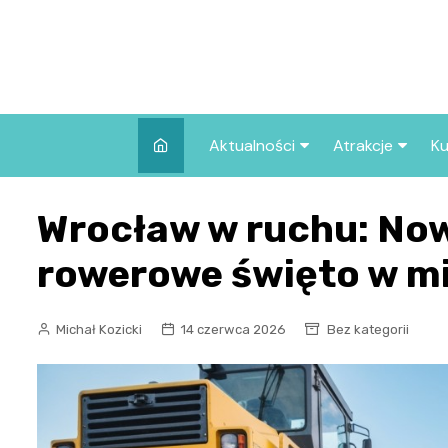
Skip
to
content
Aktualności
Atrakcje
Ku
Pozostałe
Najpopularniej
Wrocław w ruchu: Now
we Wrocławiu
Wszystkie wpisy
Co warto zob
rowerowe święto w m
Wrocławiu?
Michał Kozicki
14 czerwca 2026
Bez kategorii