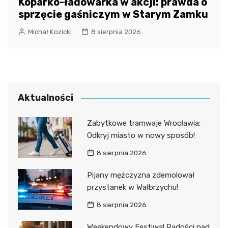
Koparko-ładowarka w akcji: prawda o
sprzęcie gaśniczym w Starym Zamku
Michał Kozicki
8 sierpnia 2026
Aktualności
Zabytkowe tramwaje Wrocławia:
Odkryj miasto w nowy sposób!
8 sierpnia 2026
Pijany mężczyzna zdemolował
przystanek w Wałbrzychu!
8 sierpnia 2026
Weekendowy Festiwal Radości nad