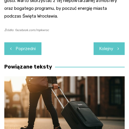
gości. Warto skorzystać z tej niepowtarzalnej atmosfery
oraz bogatego programu, by poczuć energię miasta
podczas Święta Wrocławia.
Źródło: facebook.com/mpkwroc
Nawigacja
Poprzedni
Kolejny
wpisu
Powiązane teksty