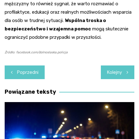
mężczyzny to również sygnał, że warto rozmawiać o
profilaktyce, edukacji oraz realnych możliwościach wsparcia
dla osób w trudnej sytuacji.
Wspólna troska o
bezpieczeństwo i wzajemna pomoc
mogą skutecznie
ograniczyć podobne przypadki w przyszłości.
Źródło: facebook.com/dolnoslaska.policja
Nawigacja
Poprzedni
Kolejny
wpisu
Powiązane teksty