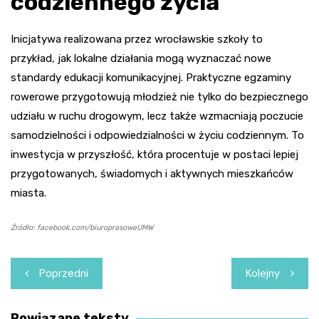
codziennego życia
Inicjatywa realizowana przez wrocławskie szkoły to
przykład, jak lokalne działania mogą wyznaczać nowe
standardy edukacji komunikacyjnej. Praktyczne egzaminy
rowerowe przygotowują młodzież nie tylko do bezpiecznego
udziału w ruchu drogowym, lecz także wzmacniają poczucie
samodzielności i odpowiedzialności w życiu codziennym. To
inwestycja w przyszłość, która procentuje w postaci lepiej
przygotowanych, świadomych i aktywnych mieszkańców
miasta.
Źródło: facebook.com/biuroprasoweUMW
Nawigacja
Poprzedni
Kolejny
wpisu
Powiązane teksty