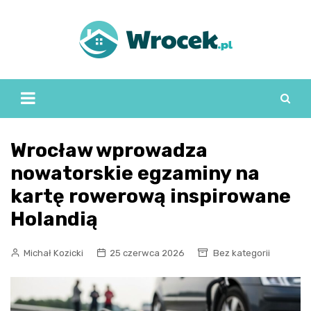
Skip
to
content
Wrocław wprowadza
nowatorskie egzaminy na
kartę rowerową inspirowane
Holandią
Michał Kozicki
25 czerwca 2026
Bez kategorii