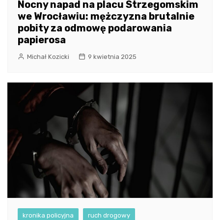
Nocny napad na placu Strzegomskim
we Wrocławiu: mężczyzna brutalnie
pobity za odmowę podarowania
papierosa
Michał Kozicki
9 kwietnia 2025
kronika policyjna
ruch drogowy