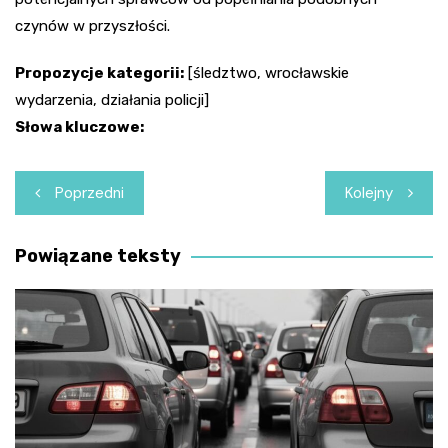
czynów w przyszłości.
Propozycje kategorii:
[śledztwo, wrocławskie
wydarzenia, działania policji]
Słowa kluczowe:
Nawigacja
Poprzedni
Kolejny
wpisu
Powiązane teksty