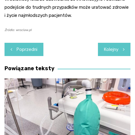
podejście do trudnych przypadków może uratować zdrowie
i życie najmłodszych pacjentów.
Źródło: wroclaw.pl
Nawigacja
Poprzedni
Kolejny
wpisu
Powiązane teksty