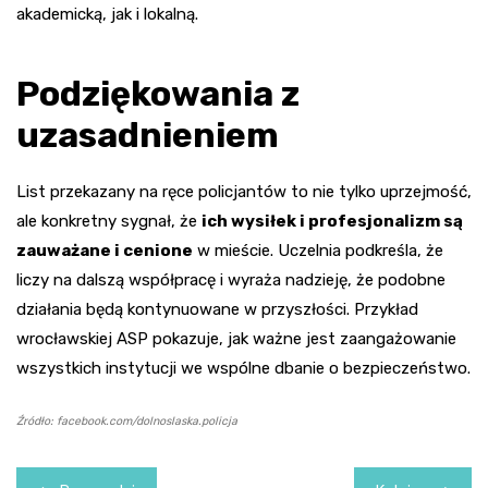
akademicką, jak i lokalną.
Podziękowania z
uzasadnieniem
List przekazany na ręce policjantów to nie tylko uprzejmość,
ale konkretny sygnał, że
ich wysiłek i profesjonalizm są
zauważane i cenione
w mieście. Uczelnia podkreśla, że
liczy na dalszą współpracę i wyraża nadzieję, że podobne
działania będą kontynuowane w przyszłości. Przykład
wrocławskiej ASP pokazuje, jak ważne jest zaangażowanie
wszystkich instytucji we wspólne dbanie o bezpieczeństwo.
Źródło: facebook.com/dolnoslaska.policja
Nawigacja