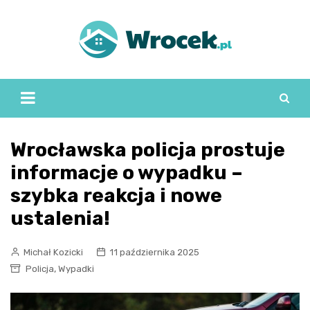
Skip
to
content
Wrocławska policja prostuje
informacje o wypadku –
szybka reakcja i nowe
ustalenia!
Michał Kozicki
11 października 2025
,
Policja
Wypadki