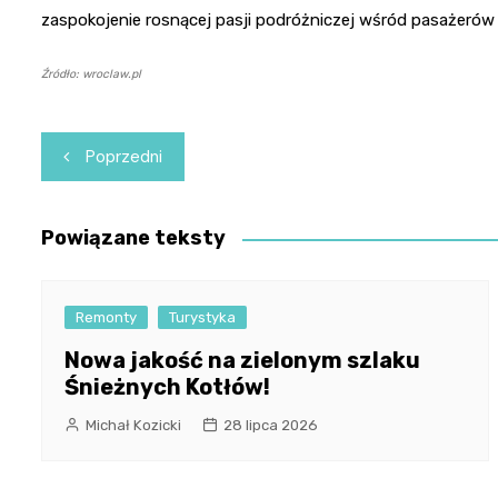
zaspokojenie rosnącej pasji podróżniczej wśród pasażerów
Źródło: wroclaw.pl
Nawigacja
Poprzedni
wpisu
Powiązane teksty
Remonty
Turystyka
Nowa jakość na zielonym szlaku
Śnieżnych Kotłów!
Michał Kozicki
28 lipca 2026