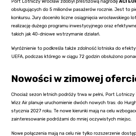
Port Lotniczy Wrocław zdobył prestiżową nagrodę
ACI EU
obsługujących do 5 milionów pasażerów rocznie. Jest to pie
konkursu. Jury doceniło liczne osiągnięcia wrocławskiego 
realizację dużego programu inwestycyjnego oraz efektywne
takich jak 40-dniowe wstrzymanie działań.
Wyróżnienie to podkreśla także zdolność lotniska do efektyw
UEFA, podczas którego w ciągu 72 godzin obsłużono ponad 
Nowości w zimowej oferci
Chociaż sezon letnich podróży trwa w pełni, Port Lotniczy
Wizz Air planuje uruchomienie dwóch nowych tras: do Hurgh
stycznia 2027 roku. Te nowe kierunki mają na celu wzbogac
zainteresowanie podróżami do mniej oczywistych miejsc.
Nowe połączenia mają na celu nie tylko rozszerzenie dos