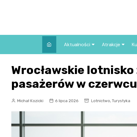
Skip
to
content
Aktualności
Atrakcje
Ku
Pozostałe
Najpopularniej
Wrocławskie lotnisko 
we Wrocławiu
Wszystkie wpisy
Co warto zob
pasażerów w czerwcu
Wrocławiu?
,
Michał Kozicki
6 lipca 2026
Lotnictwo
Turystyka