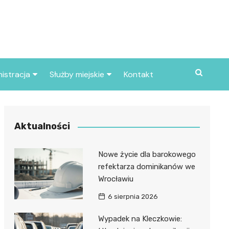
istracja
Służby miejskie
Kontakt
ortowe
Straż pożarna
S
Policja
Aktualności
d skarbowy
Straż miejska
Nowe życie dla barokowego
d miasta
refektarza dominikanów we
Wrocławiu
6 sierpnia 2026
Wypadek na Kleczkowie: