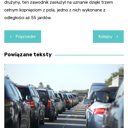
drużyny, ten zawodnik zasłużył na uznanie dzięki trzem
celnym kopnięciom z pola, jedno z nich wykonane z
odległości aż 55 jardów.
Nawigacja
Poprzedni
Kolejny
wpisu
Powiązane teksty