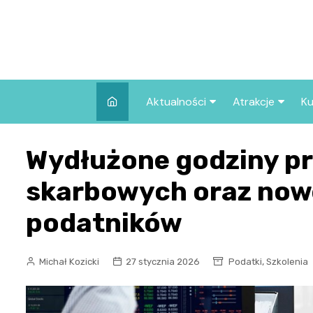
Skip
to
content
Aktualności
Atrakcje
Ku
Pozostałe
Najpopularniej
Wydłużone godziny p
we Wrocławiu
Wszystkie wpisy
Co warto zob
skarbowych oraz nowe
Wrocławiu?
podatników
,
Michał Kozicki
27 stycznia 2026
Podatki
Szkolenia