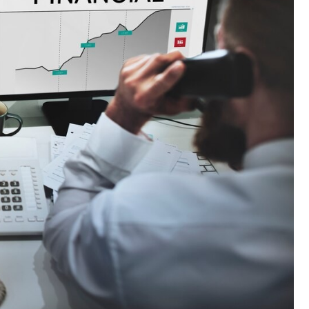
Fryzjer
Kino
Poczta