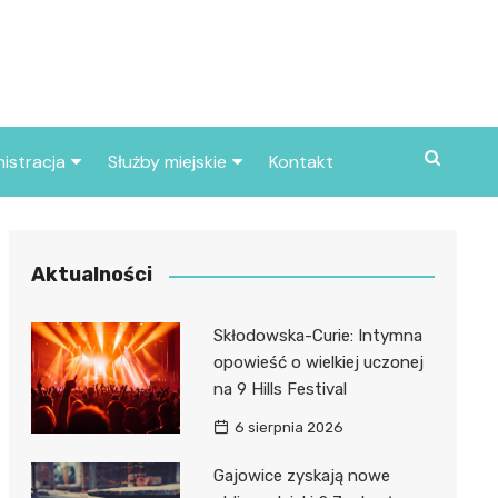
istracja
Służby miejskie
Kontakt
ortowe
Straż pożarna
S
Policja
Aktualności
d skarbowy
Straż miejska
Skłodowska-Curie: Intymna
d miasta
opowieść o wielkiej uczonej
na 9 Hills Festival
6 sierpnia 2026
Gajowice zyskają nowe