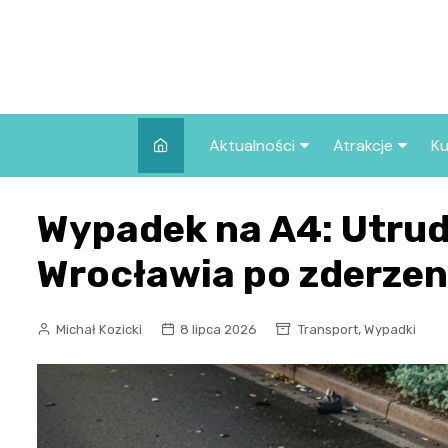
Skip
to
content
Aktualności
Atrakcje
Ku
Pozostałe
Najpopularniej
Wypadek na A4: Utrud
we Wrocławiu
Wszystkie wpisy
Co warto zob
Wrocławia po zderze
Wrocławiu?
,
Michał Kozicki
8 lipca 2026
Transport
Wypadki