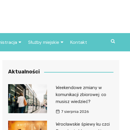
istracja
Służby miejskie
Kontakt
ortowe
Straż pożarna
S
Policja
Aktualności
d skarbowy
Straż miejska
Weekendowe zmiany w
d miasta
komunikacji zbiorowej: co
musisz wiedzieć?
7 sierpnia 2026
Wrocławskie śpiewy ku czci