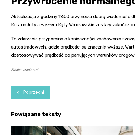
Przywrócenie normalneg
Aktualizacja z godziny 18:00 przyniosła dobrą wiadomość d
Kostomłoty a węzłem Kąty Wrocławskie zostały zakończone 
To zdarzenie przypomina o konieczności zachowania szcze
autostradowych, gdzie prędkości są znacznie wyższe. War
dostosowywać prędkość do panujących warunków drogow
Źródło: wroclaw.pl
Nawigacja
Poprzedni
wpisu
Powiązane teksty