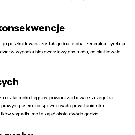
o konsekwencje
órego poszkodowana została jedna osoba. Generalna Dyrekcja
udział w wypadku blokowały lewy pas ruchu, co skutkowało
cych
a ci z kierunku Legnicy, powinni zachować szczególną
ie prawym pasem, co spowodowało powstanie kilku
utków wypadku może zająć około dwóch godzin.