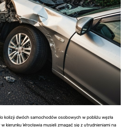
Fryzjer
Kino
Poczta
o do kolizji dwóch samochodów osobowych w pobliżu węzła
w kierunku Wrocławia musieli zmagać się z utrudnieniami na