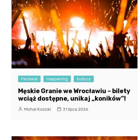
Festiwal
Happening
kultura
Męskie Granie we Wrocławiu – bilety
wciąż dostępne, unikaj „koników”!
Michał Kozicki
31 lipca 2026