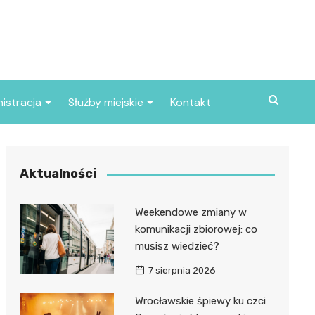
istracja
Służby miejskie
Kontakt
ortowe
Straż pożarna
S
Policja
Aktualności
d skarbowy
Straż miejska
Weekendowe zmiany w
d miasta
komunikacji zbiorowej: co
musisz wiedzieć?
7 sierpnia 2026
Wrocławskie śpiewy ku czci