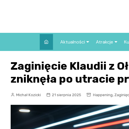
Skip
to
content
Aktualności
Atrakcje
Ku
Pozostałe
Najpopularniej
Zaginięcie Klaudii z O
we Wrocławiu
Wszystkie wpisy
Co warto zob
zniknęła po utracie p
Wrocławiu?
,
Michał Kozicki
21 sierpnia 2025
Happening
Zaginięc