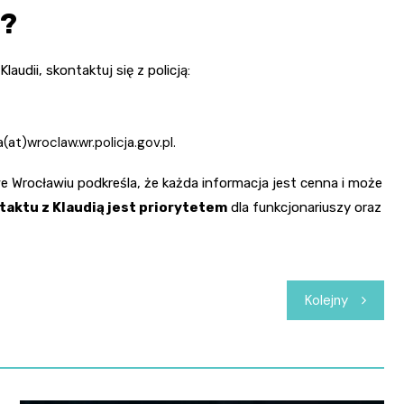
e?
udii, skontaktuj się z policją:
at)wroclaw.wr.policja.gov.pl.
e Wrocławiu podkreśla, że każda informacja jest cenna i może
aktu z Klaudią jest priorytetem
dla funkcjonariuszy oraz
Kolejny