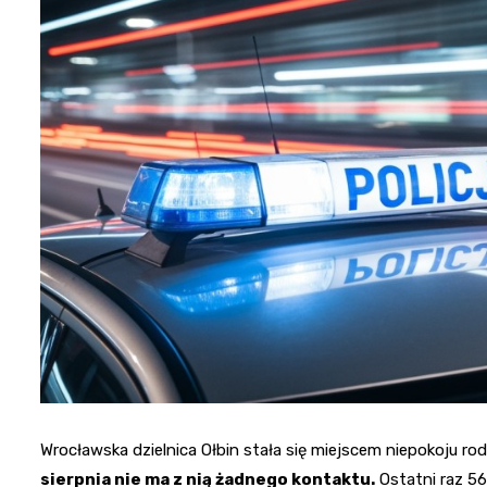
Wrocławska dzielnica Ołbin stała się miejscem niepokoju rod
sierpnia nie ma z nią żadnego kontaktu.
Ostatni raz 56-