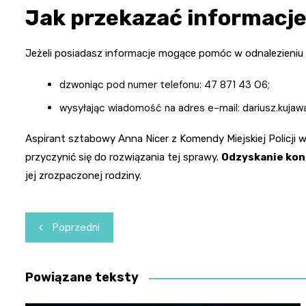
Jak przekazać informacj
Jeżeli posiadasz informacje mogące pomóc w odnalezieniu Kla
dzwoniąc pod numer telefonu: 47 871 43 06;
wysyłając wiadomość na adres e-mail: dariusz.kujawa(
Aspirant sztabowy Anna Nicer z Komendy Miejskiej Policji w
przyczynić się do rozwiązania tej sprawy.
Odzyskanie kont
jej zrozpaczonej rodziny.
Nawigacja
Poprzedni
wpisu
Powiązane teksty