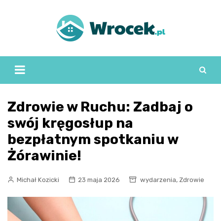
Skip
to
content
Zdrowie w Ruchu: Zadbaj o
swój kręgosłup na
bezpłatnym spotkaniu w
Żórawinie!
,
Michał Kozicki
23 maja 2026
wydarzenia
Zdrowie