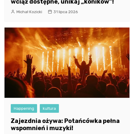
wciąż dostępne, unikaj „koników”!
Michał Kozicki
31 lipca 2026
Happening
kultura
Zajezdnia ożywa: Potańcówka pełna
wspomnień i muzyki!