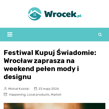
Skip
to
content
Festiwal Kupuj Świadomie:
Wrocław zaprasza na
weekend pełen mody i
designu
Michał Kozicki
23 maja 2026
,
,
Happening
Local products
Market