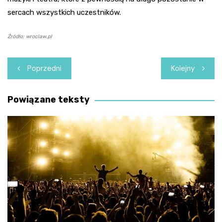
sercach wszystkich uczestników.
Źródło: wroclaw.pl
Nawigacja
Poprzedni
Kolejny
wpisu
Powiązane teksty