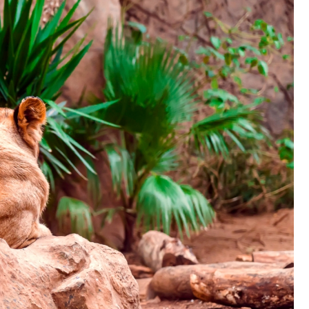
Fryzjer
Kino
Poczta