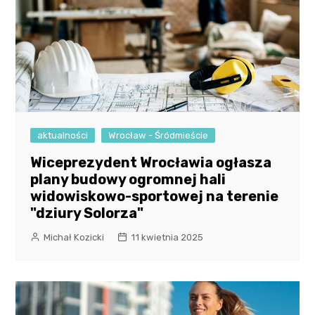
aktualności
Wrocław - Śródmieście
Wiceprezydent Wrocławia ogłasza
plany budowy ogromnej hali
widowiskowo-sportowej na terenie
"dziury Solorza"
Michał Kozicki
11 kwietnia 2025