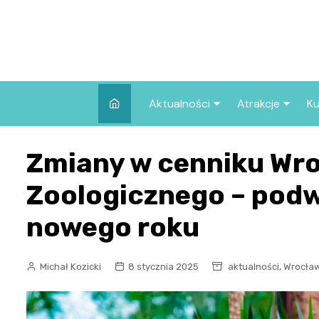
Skip
to
content
Aktualności
Atrakcje
Ku
Pozostałe
Najpopularniej
Zmiany w cenniku Wr
we Wrocławiu
Wszystkie wpisy
Co warto zob
Zoologicznego – podw
Wrocławiu?
nowego roku
,
Michał Kozicki
8 stycznia 2025
aktualności
Wrocław