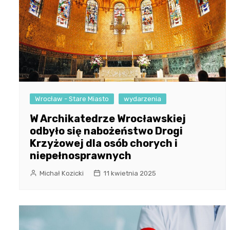
Wrocław - Stare Miasto
wydarzenia
W Archikatedrze Wrocławskiej
odbyło się nabożeństwo Drogi
Krzyżowej dla osób chorych i
niepełnosprawnych
Michał Kozicki
11 kwietnia 2025