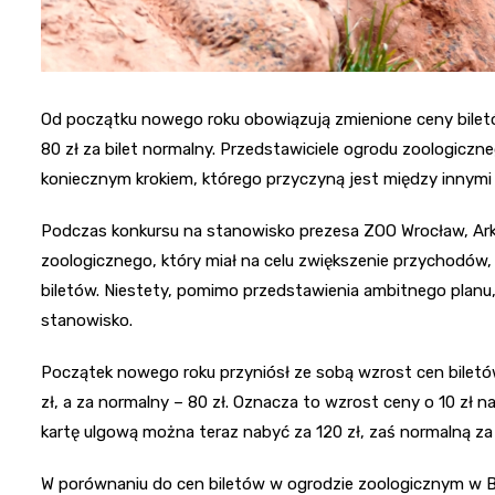
Od początku nowego roku obowiązują zmienione ceny biletó
80 zł za bilet normalny. Przedstawiciele ogrodu zoologiczne
koniecznym krokiem, którego przyczyną jest między innymi w
Podczas konkursu na stanowisko prezesa ZOO Wrocław, Ar
zoologicznego, który miał na celu zwiększenie przychodów,
biletów. Niestety, pomimo przedstawienia ambitnego planu,
stanowisko.
Początek nowego roku przyniósł ze sobą wzrost cen biletó
zł, a za normalny – 80 zł. Oznacza to wzrost ceny o 10 zł 
kartę ulgową można teraz nabyć za 120 zł, zaś normalną za 
W porównaniu do cen biletów w ogrodzie zoologicznym w Ber