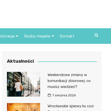
istracja
Służby miejskie
Kontakt
ortowe
Straż pożarna
S
Policja
Aktualności
d skarbowy
Straż miejska
Weekendowe zmiany w
d miasta
komunikacji zbiorowej: co
musisz wiedzieć?
7 sierpnia 2026
Wrocławskie śpiewy ku czci