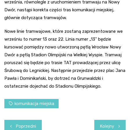
września, równolegle z uruchomieniem tramwaju na Nowy
Dwór, nastąpi korekta części tras komunikacji miejskiej,
głównie dotycząca tramwajów.
Nowe linie tramwajowe, które zostaną zaprezentowane we
wrześniu to numer 13 oraz 22. Linia numer „13” będzie
kursować pomiędzy nowo utworzoną pętlą Wrocław Nowy
Dwór a pętlą Stadion Olimpijski na Wielkiej Wyspie. Tramwaj
poruszać się będzie po trasie TAT prowadzącej przez ulicę
Śrubową do Legnickiej. Następnie przejedzie przez plac Jana
Pawła i Dominikański, by dotrzeć na Grunwaldzki i
ostatecznie dojechać do Stadionu Olimpijskiego.
komunikacja miejska
Nawigacja
Poprzedni
Kolejny