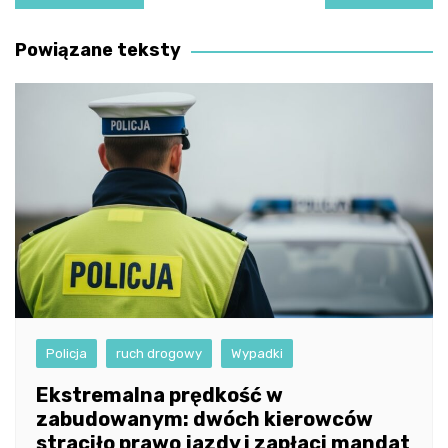
wpisu
Powiązane teksty
Policja
ruch drogowy
Wypadki
Ekstremalna prędkość w
zabudowanym: dwóch kierowców
straciło prawo jazdy i zapłaci mandat