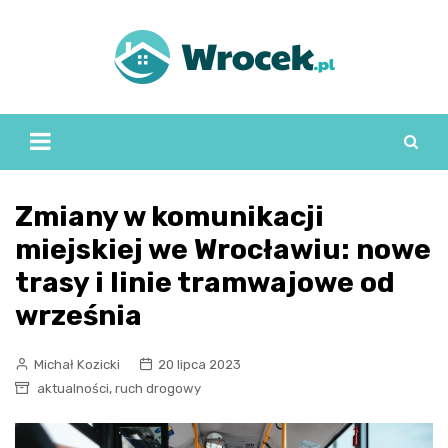
Skip
to
content
Zmiany w komunikacji
miejskiej we Wrocławiu: nowe
trasy i linie tramwajowe od
września
Michał Kozicki
20 lipca 2023
,
aktualności
ruch drogowy