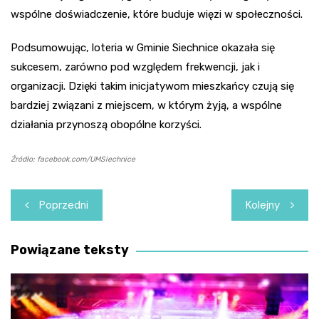
wspólne doświadczenie, które buduje więzi w społeczności.
Podsumowując, loteria w Gminie Siechnice okazała się
sukcesem, zarówno pod względem frekwencji, jak i
organizacji. Dzięki takim inicjatywom mieszkańcy czują się
bardziej związani z miejscem, w którym żyją, a wspólne
działania przynoszą obopólne korzyści.
Źródło: facebook.com/UMSiechnice
Nawigacja
Poprzedni
Kolejny
wpisu
Powiązane teksty