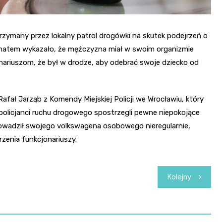
rzymany przez lokalny patrol drogówki na skutek podejrzeń o
omatem wykazało, że mężczyzna miał w swoim organizmie
onariuszom, że był w drodze, aby odebrać swoje dziecko od
fał Jarząb z Komendy Miejskiej Policji we Wrocławiu, który
policjanci ruchu drogowego spostrzegli pewne niepokojące
owadził swojego volkswagena osobowego nieregularnie,
zenia funkcjonariuszy.
Kolejny