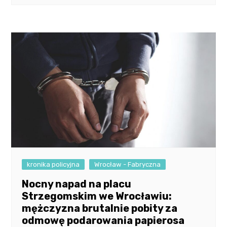
kronika policyjna
Wrocław - Fabryczna
Nocny napad na placu
Strzegomskim we Wrocławiu:
mężczyzna brutalnie pobity za
odmowę podarowania papierosa