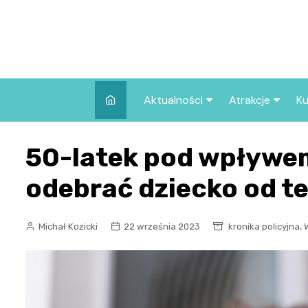
Skip
to
content
Aktualności
Atrakcje
Ku
Pozostałe
Najpopularniej
50-latek pod wpływe
we Wrocławiu
Wszystkie wpisy
Co warto zob
odebrać dziecko od t
Wrocławiu?
,
Michał Kozicki
22 września 2023
kronika policyjna