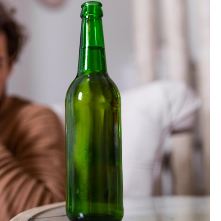
Fryzjer
Kino
Poczta