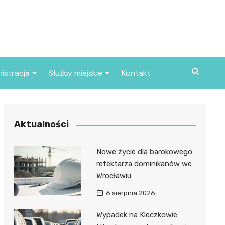
istracja
Służby miejskie
Kontakt
ortowe
Straż pożarna
S
Policja
Aktualności
d skarbowy
Straż miejska
Nowe życie dla barokowego
d miasta
refektarza dominikanów we
Wrocławiu
6 sierpnia 2026
Wypadek na Kleczkowie: