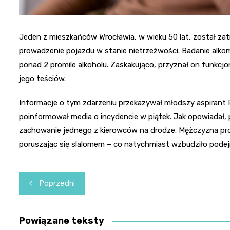
Jeden z mieszkańców Wrocławia, w wieku 50 lat, został zat
prowadzenie pojazdu w stanie nietrzeźwości. Badanie alk
ponad 2 promile alkoholu. Zaskakująco, przyznał on funkcj
jego teściów.
Informacje o tym zdarzeniu przekazywał młodszy aspirant Ra
poinformował media o incydencie w piątek. Jak opowiadał, 
zachowanie jednego z kierowców na drodze. Mężczyzna pr
poruszając się slalomem – co natychmiast wzbudziło podejr
Nawigacja
Poprzedni
wpisu
Powiązane teksty