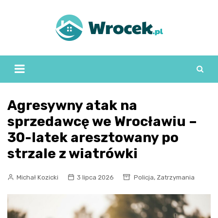
Skip
to
content
Agresywny atak na
sprzedawcę we Wrocławiu –
30-latek aresztowany po
strzale z wiatrówki
,
Michał Kozicki
3 lipca 2026
Policja
Zatrzymania