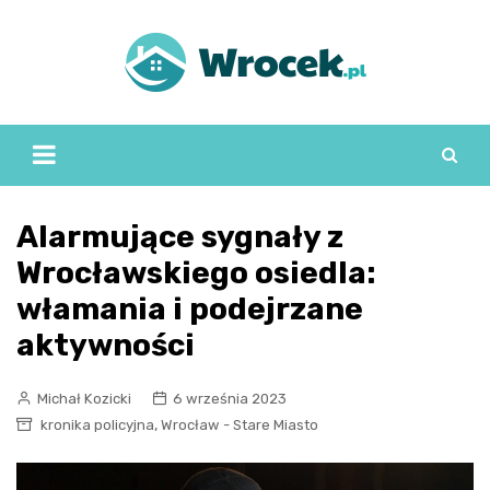
Skip
to
content
Alarmujące sygnały z
Wrocławskiego osiedla:
włamania i podejrzane
aktywności
Michał Kozicki
6 września 2023
,
kronika policyjna
Wrocław - Stare Miasto