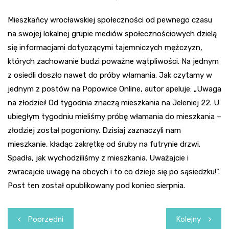
Mieszkańcy wrocławskiej społeczności od pewnego czasu
na swojej lokalnej grupie mediów społecznościowych dzielą
się informacjami dotyczącymi tajemniczych mężczyzn,
których zachowanie budzi poważne wątpliwości. Na jednym
z osiedli doszło nawet do próby włamania. Jak czytamy w
jednym z postów na Popowice Online, autor apeluje: „Uwaga
na złodziei! Od tygodnia znaczą mieszkania na Jeleniej 22. U
ubiegłym tygodniu mieliśmy próbę włamania do mieszkania –
złodziej został pogoniony. Dzisiaj zaznaczyli nam
mieszkanie, kładąc zakrętkę od śruby na futrynie drzwi.
Spadła, jak wychodziliśmy z mieszkania. Uważajcie i
zwracajcie uwagę na obcych i to co dzieje się po sąsiedzku!”.
Post ten został opublikowany pod koniec sierpnia.
Nawigacja
Poprzedni
Kolejny