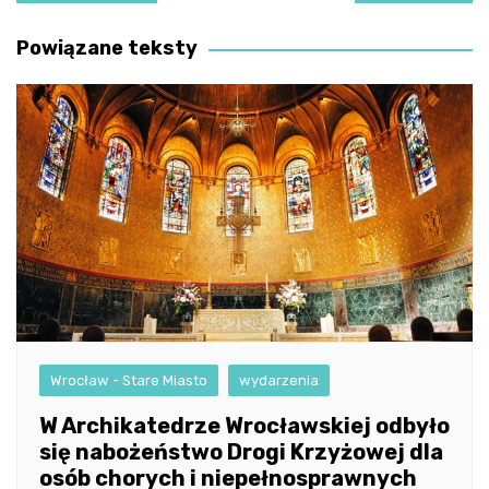
wpisu
Powiązane teksty
Wrocław - Stare Miasto
wydarzenia
W Archikatedrze Wrocławskiej odbyło
się nabożeństwo Drogi Krzyżowej dla
osób chorych i niepełnosprawnych