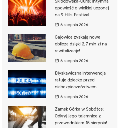
Skłodowska-Curie: Intymna
opowieść o wielkiej uczonej
na 9 Hills Festival
6 sierpnia 2026
Gajowice zyskają nowe
oblicze dzięki 2,7 mln zł na
rewitalizację!
6 sierpnia 2026
Błyskawiczna interwencja
ratuje dziecko przed
niebezpieczeństwem
6 sierpnia 2026
Zamek Górka w Sobótce:
Odkryj jego tajemnice z
przewodnikiem 15 sierpnia!