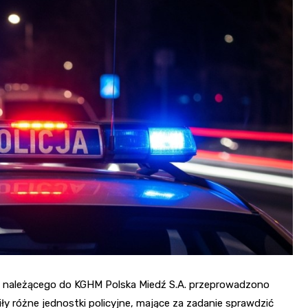
Fryzjer
Kino
Poczta
o należącego do KGHM Polska Miedź S.A. przeprowadzono
piły różne jednostki policyjne, mające za zadanie sprawdzić