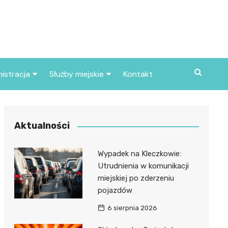
istracja
Służby miejskie
Kontakt
ortowe
Straż pożarna
S
Policja
Aktualności
d skarbowy
Straż miejska
Wypadek na Kleczkowie:
d miasta
Utrudnienia w komunikacji
miejskiej po zderzeniu
pojazdów
6 sierpnia 2026