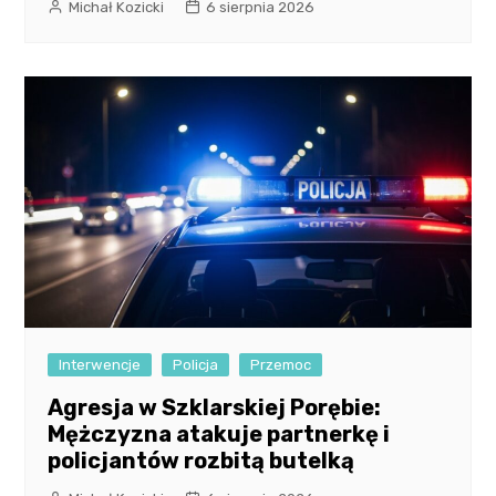
Michał Kozicki
6 sierpnia 2026
Interwencje
Policja
Przemoc
Agresja w Szklarskiej Porębie:
Mężczyzna atakuje partnerkę i
policjantów rozbitą butelką