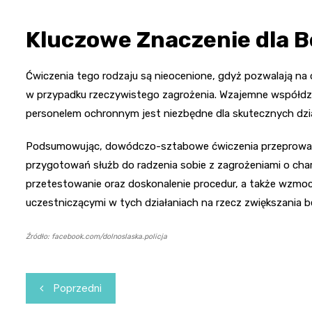
Kluczowe Znaczenie dla 
Ćwiczenia tego rodzaju są nieocenione, gdyż pozwalają na
w przypadku rzeczywistego zagrożenia. Wzajemne współdzia
personelem ochronnym jest niezbędne dla skutecznych dzi
Podsumowując, dowódczo-sztabowe ćwiczenia przeprowad
przygotowań służb do radzenia sobie z zagrożeniami o char
przetestowanie oraz doskonalenie procedur, a także wzmo
uczestniczącymi w tych działaniach na rzecz zwiększania 
Źródło: facebook.com/dolnoslaska.policja
Nawigacja
Poprzedni