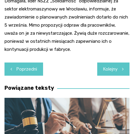
Domagała, lider NSZZ „Solidarność” odpowiedzialnej za
sektor elektromaszynowy we Wrocławiu, informuje, że
zawiadomienie o planowanych zwolnieniach dotarło do nich
5 września. Mimo propozycji odpraw dla pracowników,
uważa on je za niewystarczające. Żywią duże rozczarowanie,
ponieważ w ostatnich miesiącach zapewniano ich o
kontynuacji produkcji w fabryce.
Nawigacja
Poprzedni
Kolejny
wpisu
Powiązane teksty