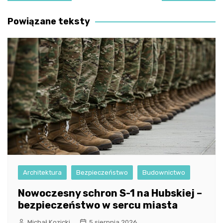
wpisu
Powiązane teksty
Architektura
Bezpieczeństwo
Budownictwo
Nowoczesny schron S-1 na Hubskiej –
bezpieczeństwo w sercu miasta
Michał Kozicki
5 sierpnia 2026