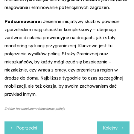
reagowanie i eliminowanie potencjalnych zagrożeń.
Podsumowanie:
Jesienne inicjatywy służb w powiecie
zgorzeleckim mają charakter kompleksowy – obejmują
zarówno działania prewencyjne na drogach, jak i stały
monitoring sytuacji przygranicznej. Kluczowe jest tu
połączenie wysiłków policji, Straży Granicznej oraz
mieszkańców, by każdy mógł czuć się bezpiecznie –
niezależnie, czy wraca z pracy, czy przemierza region w
drodze do domu. Najbliższe tygodnie to czas szczególnej
mobilizacji, ale też okazja, by swoim zachowaniem dać
przykład innym.
Źródło: facebook.com/dolnoslaska.policja
Nawigacja
Poprzedni
Kolejny