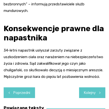
bezbronnych” – informują przedstawiciele służb
mundurowych.
Konsekwencje prawne dla
napastnika
34-letni napastnik usłyszał zarzuty związane z
uszkodzeniem ciała oraz narażeniem na niebezpieczeństwo
życia i zdrowia. Sąd zakwalifikował jego czyn jako
chuligański, co skutkowało decyzją o miesięcznym areszcie.
Mężczyźnie grozi kara do pięciu lat pozbawienia wolności.
Nawigacja
Poprzedni
Kolejny
wpisu
Powiązane teksty