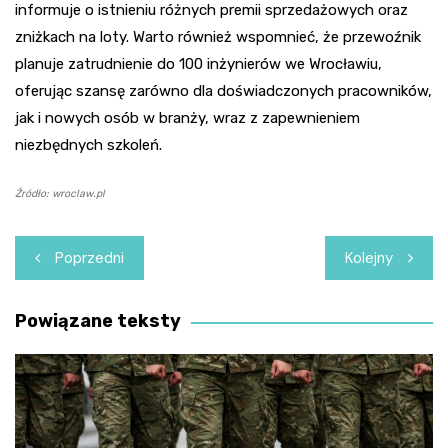
informuje o istnieniu różnych premii sprzedażowych oraz
zniżkach na loty. Warto również wspomnieć, że przewoźnik
planuje zatrudnienie do 100 inżynierów we Wrocławiu,
oferując szansę zarówno dla doświadczonych pracowników,
jak i nowych osób w branży, wraz z zapewnieniem
niezbędnych szkoleń.
Źródło: wroclaw.pl
Nawigacja
Poprzedni
Kolejny
wpisu
Powiązane teksty