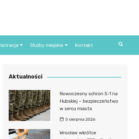
istracja
Służby miejskie
Kontakt
ortowe
Straż pożarna
S
Policja
Aktualności
d skarbowy
Straż miejska
Nowoczesny schron S-1 na
d miasta
Hubskiej – bezpieczeństwo
w sercu miasta
5 sierpnia 2026
Wrocław wkrótce