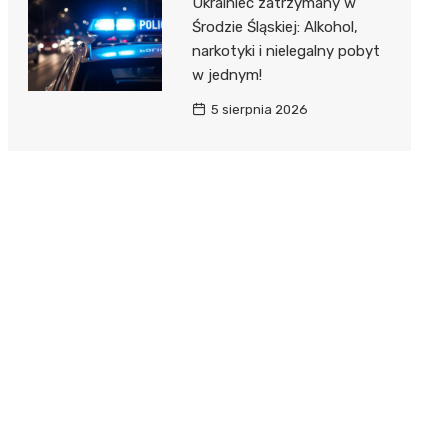
Ukrainiec zatrzymany w
Środzie Śląskiej: Alkohol,
narkotyki i nielegalny pobyt
w jednym!
5 sierpnia 2026