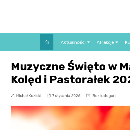
Skip
to
content
Aktualności
Atrakcje
Ku
Pozostałe
Najpopularniej
Muzyczne Święto w Ma
we Wrocławiu
Wszystkie wpisy
Co warto zob
Kolęd i Pastorałek 2
Wrocławiu?
Michał Kozicki
7 stycznia 2026
Bez kategorii