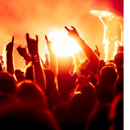
Fryzjer
Kino
Poczta