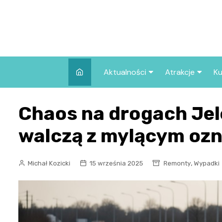
Skip
to
content
Aktualności
Atrakcje
Ku
Pozostałe
Najpopularniej
Chaos na drogach Jel
we Wrocławiu
Wszystkie wpisy
Co warto zob
walczą z mylącym oz
Wrocławiu?
,
Michał Kozicki
15 września 2025
Remonty
Wypadki