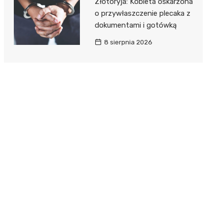
Złotoryja: Kobieta oskarżona
o przywłaszczenie plecaka z
dokumentami i gotówką
8 sierpnia 2026