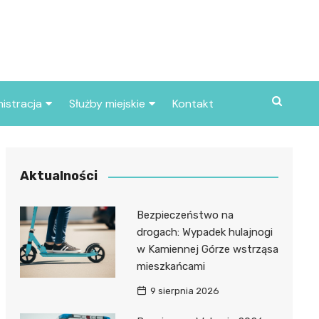
istracja
Służby miejskie
Kontakt
ortowe
Straż pożarna
S
Policja
Aktualności
d skarbowy
Straż miejska
Bezpieczeństwo na
d miasta
drogach: Wypadek hulajnogi
w Kamiennej Górze wstrząsa
mieszkańcami
9 sierpnia 2026