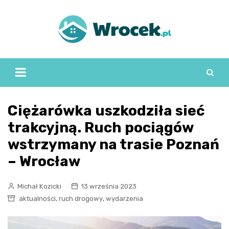
Skip
to
content
Ciężarówka uszkodziła sieć
trakcyjną. Ruch pociągów
wstrzymany na trasie Poznań
– Wrocław
Michał Kozicki
13 września 2023
,
,
aktualności
ruch drogowy
wydarzenia