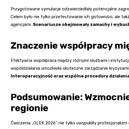
Przygotowane symulacje odzwierciedlały potencjalne zagroż
Celem było nie tylko przetestowanie ich gotowości, ale ta
agencjami.
Scenariusze obejmowały zamachy i wybuchy
Znaczenie współpracy mi
Efektywna współpraca między różnymi służbami i instytuc
współdziałania umożliwiła skuteczne zarządzanie kryzysami
Interoperacyjność oraz wspólne procedury działani
Podsumowanie: Wzmocnie
regionie
Ćwiczenia „OLEK 2026” nie tylko uwypukliły profesjonalizm d