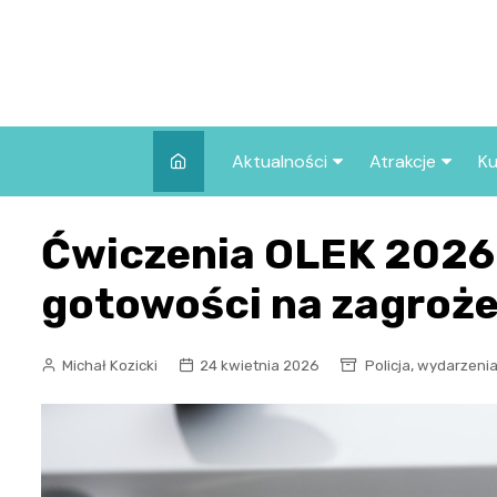
Skip
to
content
Aktualności
Atrakcje
Ku
Pozostałe
Najpopularniej
Ćwiczenia OLEK 2026:
we Wrocławiu
Wszystkie wpisy
Co warto zob
gotowości na zagroże
Wrocławiu?
,
Michał Kozicki
24 kwietnia 2026
Policja
wydarzeni