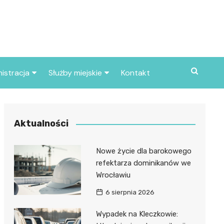
istracja
Służby miejskie
Kontakt
ortowe
Straż pożarna
S
Policja
Aktualności
d skarbowy
Straż miejska
Nowe życie dla barokowego
d miasta
refektarza dominikanów we
Wrocławiu
6 sierpnia 2026
Wypadek na Kleczkowie: