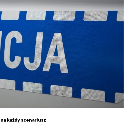
Fryzjer
Kino
Poczta
 na każdy scenariusz