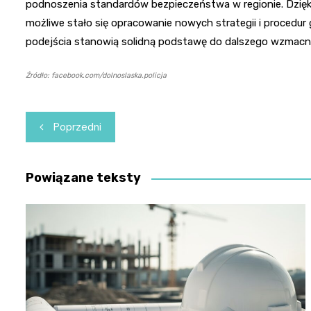
podnoszenia standardów bezpieczeństwa w regionie. Dzięk
możliwe stało się opracowanie nowych strategii i procedu
podejścia stanowią solidną podstawę do dalszego wzmacni
Źródło: facebook.com/dolnoslaska.policja
Nawigacja
Poprzedni
wpisu
Powiązane teksty