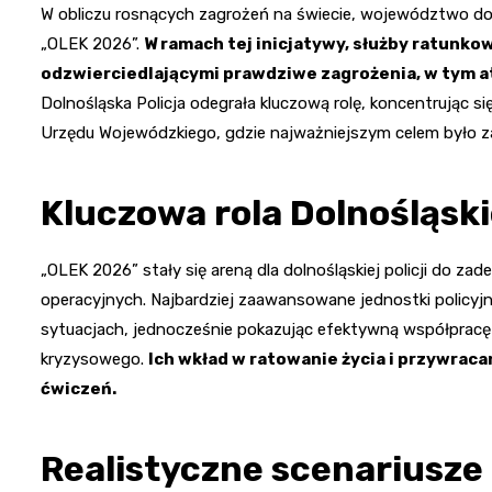
W obliczu rosnących zagrożeń na świecie, województwo d
„OLEK 2026”.
W ramach tej inicjatywy, służby ratunko
odzwierciedlającymi prawdziwe zagrożenia, w tym ata
Dolnośląska Policja odegrała kluczową rolę, koncentrując s
Urzędu Wojewódzkiego, gdzie najważniejszym celem było z
Kluczowa rola Dolnośląskie
„OLEK 2026” stały się areną dla dolnośląskiej policji do z
operacyjnych. Najbardziej zaawansowane jednostki policy
sytuacjach, jednocześnie pokazując efektywną współpracę
kryzysowego.
Ich wkład w ratowanie życia i przywrac
ćwiczeń.
Realistyczne scenariusze