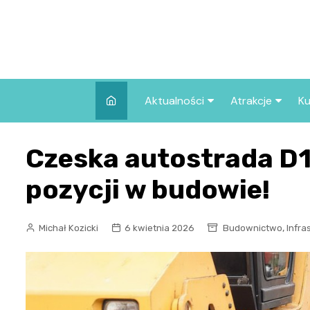
Skip
to
content
Aktualności
Atrakcje
Ku
Pozostałe
Najpopularniej
Czeska autostrada D1
we Wrocławiu
Wszystkie wpisy
Co warto zob
pozycji w budowie!
Wrocławiu?
,
Michał Kozicki
6 kwietnia 2026
Budownictwo
Infra