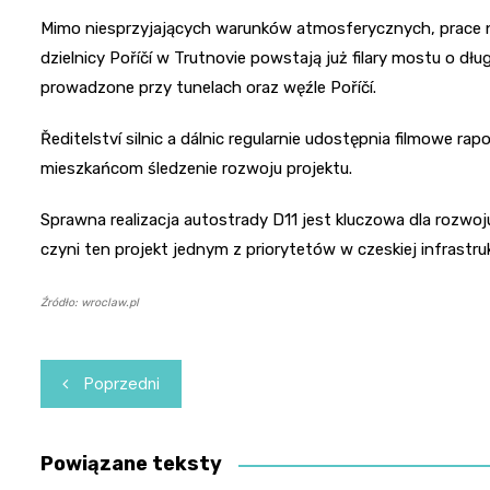
Mimo niesprzyjających warunków atmosferycznych, prace n
dzielnicy Poříčí w Trutnovie powstają już filary mostu o d
prowadzone przy tunelach oraz węźle Poříčí.
Ředitelství silnic a dálnic regularnie udostępnia filmowe rap
mieszkańcom śledzenie rozwoju projektu.
Sprawna realizacja autostrady D11 jest kluczowa dla rozwo
czyni ten projekt jednym z priorytetów w czeskiej infrastr
Źródło: wroclaw.pl
Nawigacja
Poprzedni
wpisu
Powiązane teksty