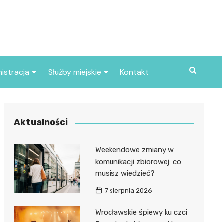
istracja
Służby miejskie
Kontakt
ortowe
Straż pożarna
S
Policja
Aktualności
d skarbowy
Straż miejska
Weekendowe zmiany w
d miasta
komunikacji zbiorowej: co
musisz wiedzieć?
7 sierpnia 2026
Wrocławskie śpiewy ku czci