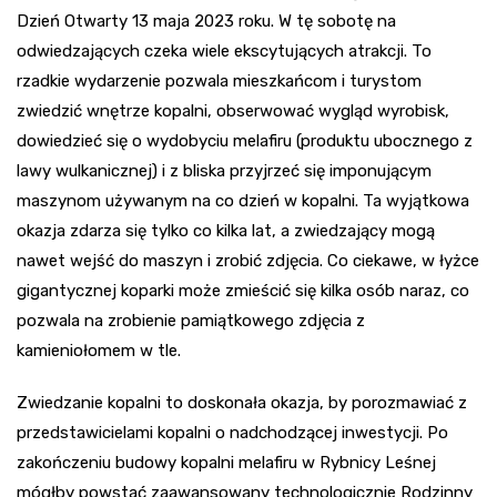
Dzień Otwarty 13 maja 2023 roku. W tę sobotę na
odwiedzających czeka wiele ekscytujących atrakcji. To
rzadkie wydarzenie pozwala mieszkańcom i turystom
zwiedzić wnętrze kopalni, obserwować wygląd wyrobisk,
dowiedzieć się o wydobyciu melafiru (produktu ubocznego z
lawy wulkanicznej) i z bliska przyjrzeć się imponującym
maszynom używanym na co dzień w kopalni. Ta wyjątkowa
okazja zdarza się tylko co kilka lat, a zwiedzający mogą
nawet wejść do maszyn i zrobić zdjęcia. Co ciekawe, w łyżce
gigantycznej koparki może zmieścić się kilka osób naraz, co
pozwala na zrobienie pamiątkowego zdjęcia z
kamieniołomem w tle.
Zwiedzanie kopalni to doskonała okazja, by porozmawiać z
przedstawicielami kopalni o nadchodzącej inwestycji. Po
zakończeniu budowy kopalni melafiru w Rybnicy Leśnej
mógłby powstać zaawansowany technologicznie Rodzinny