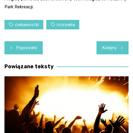
Park Rekreacji.
ciekawostki
rozrywka
Nawigacja
Poprzedni
Kolejny
wpisu
Powiązane teksty