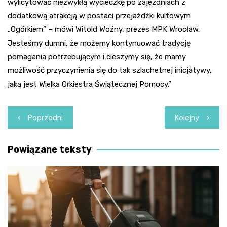
wylicytować niezwykłą wycieczkę po zajezdniach z
dodatkową atrakcją w postaci przejażdżki kultowym
„Ogórkiem” – mówi Witold Woźny, prezes MPK Wrocław.
Jesteśmy dumni, że możemy kontynuować tradycję
pomagania potrzebującym i cieszymy się, że mamy
możliwość przyczynienia się do tak szlachetnej inicjatywy,
jaką jest Wielka Orkiestra Świątecznej Pomocy.”
Nawigacja
Poprzedni
Kolejny
wpisu
Powiązane teksty