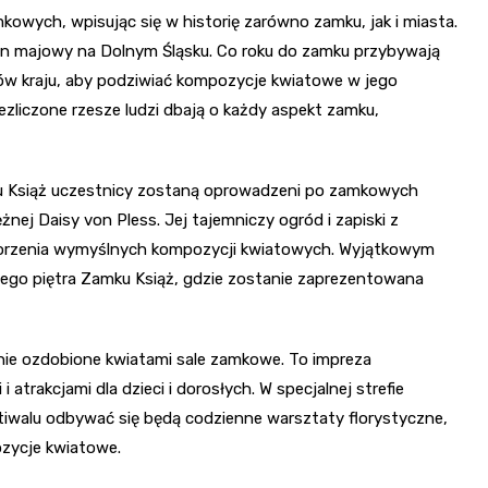
kowych, wpisując się w historię zarówno zamku, jak i miasta.
tyn majowy na Dolnym Śląsku. Co roku do zamku przybywają
onów kraju, aby podziwiać kompozycje kwiatowe w jego
ezliczone rzesze ludzi dbają o każdy aspekt zamku,
u Książ uczestnicy zostaną oprowadzeni po zamkowych
żnej Daisy von Pless. Jej tajemniczy ogród i zapiski z
 tworzenia wymyślnych kompozycji kwiatowych. Wyjątkowym
tego piętra Zamku Książ, gdzie zostanie zaprezentowana
nie ozdobione kwiatami sale zamkowe. To impreza
 atrakcjami dla dzieci i dorosłych. W specjalnej strefie
stiwalu odbywać się będą codzienne warsztaty florystyczne,
zycje kwiatowe.