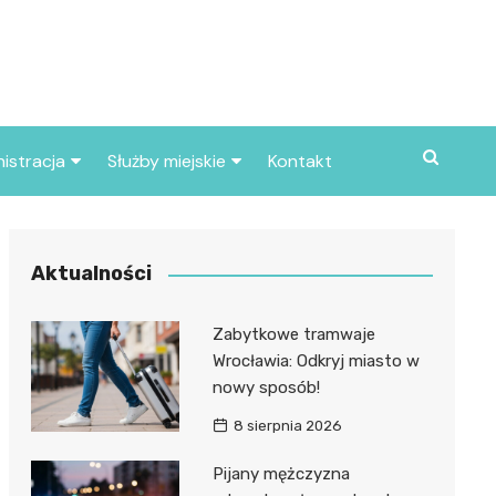
istracja
Służby miejskie
Kontakt
ortowe
Straż pożarna
S
Policja
Aktualności
d skarbowy
Straż miejska
Zabytkowe tramwaje
d miasta
Wrocławia: Odkryj miasto w
nowy sposób!
8 sierpnia 2026
Pijany mężczyzna