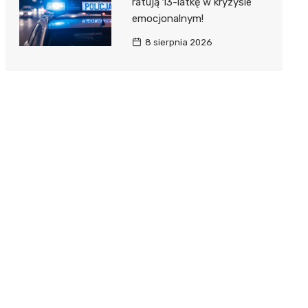
ratują 13-latkę w kryzysie
emocjonalnym!
8 sierpnia 2026