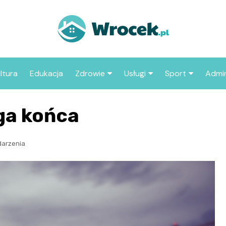
ltura
Edukacja
Zdrowie
Usługi
Sport
Admin
sze miejsca
Szpital
Wesele
Aktualności sp
ZUS
ega końca
Sklep medyczny
Klub
Klub piłkarski
MOP
aczyć we
Apteka
Taxi
Pozostałe kluby
Urzą
arzenia
sportowe
Stacja paliw
Urzą
Księgarnia
Restauracja
Adwokat