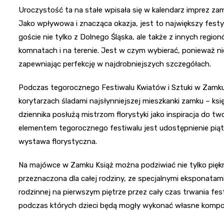
Uroczystość ta na stałe wpisała się w kalendarz imprez zam
Jako wpływowa i znacząca okazja, jest to największy fes
goście nie tylko z Dolnego Śląska, ale także z innych regi
komnatach i na terenie. Jest w czym wybierać, ponieważ ni
zapewniając perfekcję w najdrobniejszych szczegółach.
Podczas tegorocznego Festiwalu Kwiatów i Sztuki w Zamk
korytarzach śladami najsłynniejszej mieszkanki zamku – księ
dziennika posłużą mistrzom florystyki jako inspiracja do
elementem tegorocznego festiwalu jest udostępnienie pią
wystawa florystyczna.
Na majówce w Zamku Książ można podziwiać nie tylko pięk
przeznaczona dla całej rodziny, ze specjalnymi eksponatami i
rodzinnej na pierwszym piętrze przez cały czas trwania fe
podczas których dzieci będą mogły wykonać własne kompo