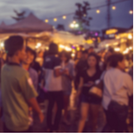
Fryzjer
Kino
Poczta