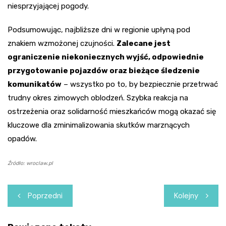
niesprzyjającej pogody.
Podsumowując, najbliższe dni w regionie upłyną pod
znakiem wzmożonej czujności.
Zalecane jest
ograniczenie niekoniecznych wyjść, odpowiednie
przygotowanie pojazdów oraz bieżące śledzenie
komunikatów
– wszystko po to, by bezpiecznie przetrwać
trudny okres zimowych oblodzeń. Szybka reakcja na
ostrzeżenia oraz solidarność mieszkańców mogą okazać się
kluczowe dla zminimalizowania skutków marznących
opadów.
Źródło: wroclaw.pl
Nawigacja
Poprzedni
Kolejny
wpisu