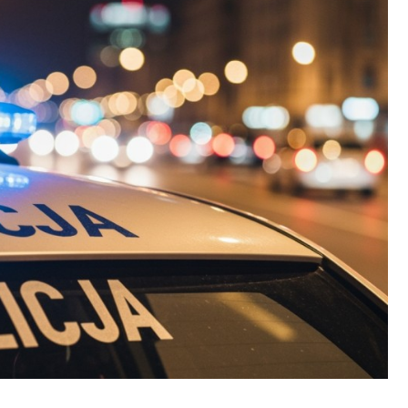
Fryzjer
Kino
Poczta