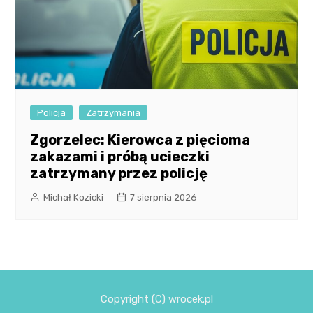
Policja
Zatrzymania
Zgorzelec: Kierowca z pięcioma
zakazami i próbą ucieczki
zatrzymany przez policję
Michał Kozicki
7 sierpnia 2026
Copyright (C) wrocek.pl