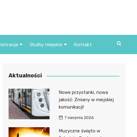
istracja
Służby miejskie
Kontakt
ortowe
Straż pożarna
S
Policja
Aktualności
d skarbowy
Straż miejska
Nowe przystanki, nowa
d miasta
jakość: Zmiany w miejskiej
komunikacji!
7 sierpnia 2026
Muzyczne święto w