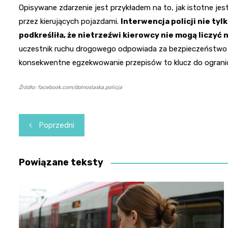
Opisywane zdarzenie jest przykładem na to, jak istotne j
przez kierujących pojazdami.
Interwencja policji nie tyl
podkreśliła, że nietrzeźwi kierowcy nie mogą liczyć 
uczestnik ruchu drogowego odpowiada za bezpieczeństwo s
konsekwentne egzekwowanie przepisów to klucz do ogranicz
Źródło: facebook.com/dolnoslaska.policja
Nawigacja
Poprzedni
wpisu
Powiązane teksty