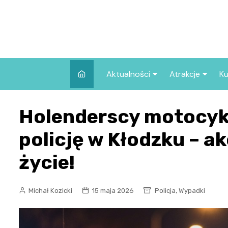
Skip
to
content
Aktualności
Atrakcje
Ku
Pozostałe
Najpopularniej
Holenderscy motocykl
we Wrocławiu
Wszystkie wpisy
Co warto zob
policję w Kłodzku – a
Wrocławiu?
życie!
,
Michał Kozicki
15 maja 2026
Policja
Wypadki