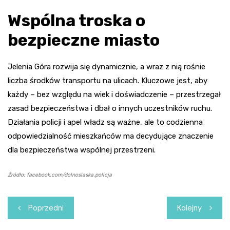
Wspólna troska o
bezpieczne miasto
Jelenia Góra rozwija się dynamicznie, a wraz z nią rośnie
liczba środków transportu na ulicach. Kluczowe jest, aby
każdy – bez względu na wiek i doświadczenie – przestrzegał
zasad bezpieczeństwa i dbał o innych uczestników ruchu.
Działania policji i apel władz są ważne, ale to codzienna
odpowiedzialność mieszkańców ma decydujące znaczenie
dla bezpieczeństwa wspólnej przestrzeni.
Źródło: facebook.com/dolnoslaska.policja
Nawigacja
Poprzedni
Kolejny
wpisu