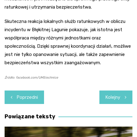
ratunkowej i utrzymania bezpieczeństwa.
Skuteczna reakcja lokalnych służb ratunkowych w obliczu
incydentu w Błękitnej Lagunie pokazuje, jak istotna jest
współpraca między różnymi jednostkami oraz
społecznością. Dzięki sprawnej koordynacji działań, możliwe
jest nie tylko opanowanie sytuacji, ale także zapewnienie
bezpieczeństwa wszystkim zaangażowanym.
Źródło: facebook.com/UMSiechnice
Nawigacja
Poprzedni
Kolejny
wpisu
Powiązane teksty