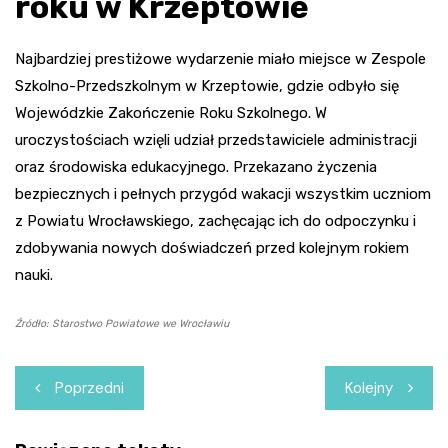
roku w Krzeptowie
Najbardziej prestiżowe wydarzenie miało miejsce w Zespole
Szkolno-Przedszkolnym w Krzeptowie, gdzie odbyło się
Wojewódzkie Zakończenie Roku Szkolnego. W
uroczystościach wzięli udział przedstawiciele administracji
oraz środowiska edukacyjnego. Przekazano życzenia
bezpiecznych i pełnych przygód wakacji wszystkim uczniom
z Powiatu Wrocławskiego, zachęcając ich do odpoczynku i
zdobywania nowych doświadczeń przed kolejnym rokiem
nauki.
Źródło: Starostwo Powiatowe we Wrocławiu
Nawigacja
Poprzedni
Kolejny
wpisu