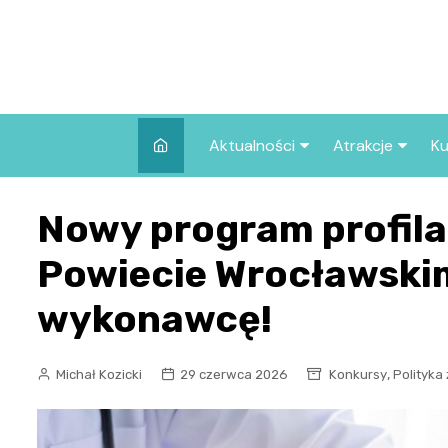
Skip
to
content
Aktualności
Atrakcje
Ku
Pozostałe
Najpopularniej
Nowy program profila
we Wrocławiu
Wszystkie wpisy
Co warto zob
Powiecie Wrocławski
Wrocławiu?
wykonawcę!
,
Michał Kozicki
29 czerwca 2026
Konkursy
Polityka