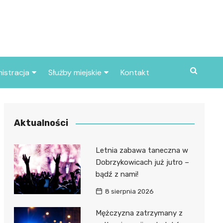
istracja
Służby miejskie
Kontakt
ortowe
Straż pożarna
S
Policja
Aktualności
d skarbowy
Straż miejska
Letnia zabawa taneczna w
d miasta
Dobrzykowicach już jutro –
bądź z nami!
8 sierpnia 2026
Mężczyzna zatrzymany z