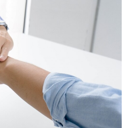
Fryzjer
Kino
Poczta