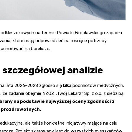
ób odkleszczowych na terenie Powiatu Wrocławskiego zapadła
zania, które mają odpowiedzieć na rosnące potrzeby
zachorowań na boreliozę.
szczegółowej analizie
na lata 2026–2028 zgłosiło się kilka podmiotów medycznych.
e zadanie obejmie NZOZ „Twój Lekarz” Sp. z o.o. z siedzibą
ybrany na podstawie najwyższej oceny zgodności z
h prozdrowotnych.
 edukacyjne, ale także konkretne inicjatywy mające na celu
eszcze. Projekt skierowany jest do wszystkich mieszkańców