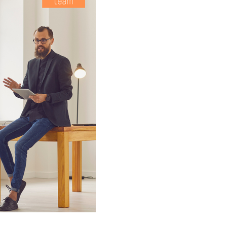
Fryzjer
Kino
Poczta