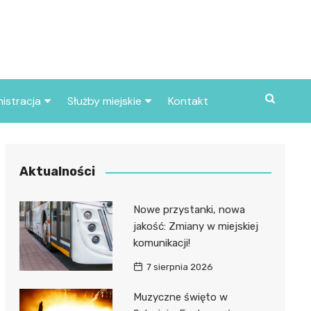
istracja
Służby miejskie
Kontakt
ortowe
Straż pożarna
S
Policja
Aktualności
d skarbowy
Straż miejska
Nowe przystanki, nowa
d miasta
jakość: Zmiany w miejskiej
komunikacji!
7 sierpnia 2026
Muzyczne święto w