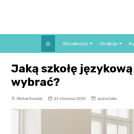
Skip
to
content
Aktualności
Atrakcje
Ku
Pozostałe
Najpopularniej
Jaką szkołę językową 
we Wrocławiu
Wszystkie wpisy
Co warto zob
wybrać?
Wrocławiu?
Michał Kozicki
22 stycznia 2025
pozostałe