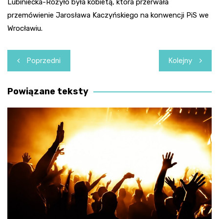
Lubiniecka-Różyło była kobietą, która przerwała
przemówienie Jarosława Kaczyńskiego na konwencji PiS we
Wrocławiu.
Nawigacja
Poprzedni
Kolejny
wpisu
Powiązane teksty