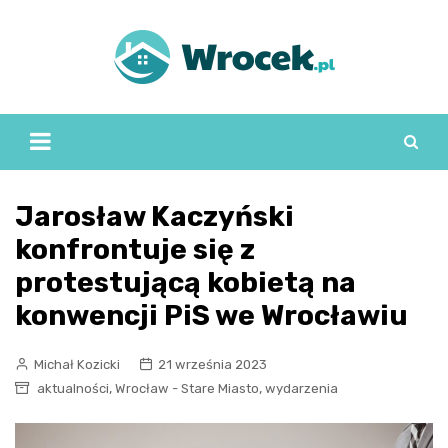
Skip
to
content
Jarosław Kaczyński
konfrontuje się z
protestującą kobietą na
konwencji PiS we Wrocławiu
Michał Kozicki
21 września 2023
,
,
aktualności
Wrocław - Stare Miasto
wydarzenia