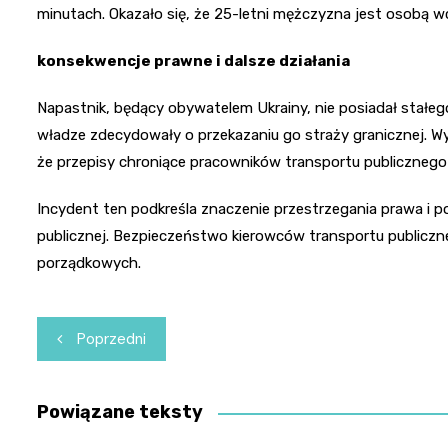
minutach. Okazało się, że 25-letni mężczyzna jest osobą w
konsekwencje prawne i dalsze działania
Napastnik, będący obywatelem Ukrainy, nie posiadał stałego
władze zdecydowały o przekazaniu go straży granicznej. Wy
że przepisy chroniące pracowników transportu publiczneg
Incydent ten podkreśla znaczenie przestrzegania prawa i 
publicznej. Bezpieczeństwo kierowców transportu publiczne
porządkowych.
Nawigacja
Poprzedni
wpisu
Powiązane teksty