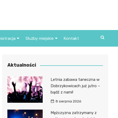
istracja
Służby miejskie
Kontakt
ortowe
Straż pożarna
S
Policja
Aktualności
d skarbowy
Straż miejska
Letnia zabawa taneczna w
d miasta
Dobrzykowicach już jutro –
bądź z nami!
8 sierpnia 2026
Mężczyzna zatrzymany z