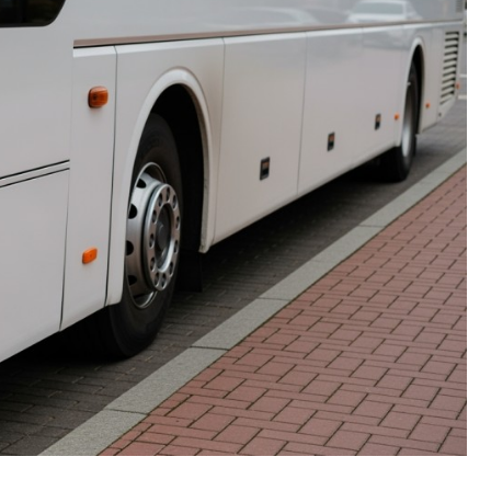
Fryzjer
Kino
Poczta