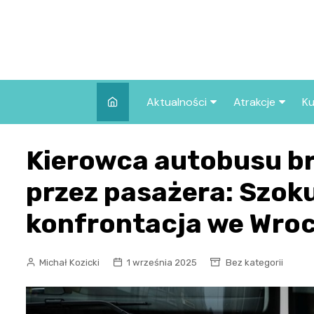
Skip
to
content
Aktualności
Atrakcje
Ku
Pozostałe
Najpopularniej
Kierowca autobusu b
we Wrocławiu
Wszystkie wpisy
Co warto zob
przez pasażera: Szok
Wrocławiu?
konfrontacja we Wroc
Michał Kozicki
1 września 2025
Bez kategorii