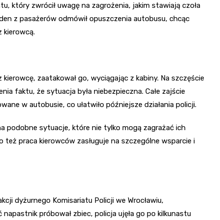
u, który zwrócił uwagę na zagrożenia, jakim stawiają czoła
 jeden z pasażerów odmówił opuszczenia autobusu, chcąc
z kierowcą.
 kierowcę, zaatakował go, wyciągając z kabiny. Na szczęście
nia faktu, że sytuacja była niebezpieczna. Całe zajście
ane w autobusie, co ułatwiło późniejsze działania policji.
 na podobne sytuacje, które nie tylko mogą zagrażać ich
o też praca kierowców zasługuje na szczególne wsparcie i
kcji dyżurnego Komisariatu Policji we Wrocławiu,
ć napastnik próbował zbiec, policja ujęła go po kilkunastu