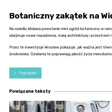
Botaniczny zakątek na W
Na osiedlu Widawa powstanie mini ogród botaniczny w ram
obejmuje nowe nasadzenia, małą architekturę i przestrzeń r
Przez te inwestycje Wrocław pokazuje, jak ważna jest ró
środowiska. Działania te poprawiają jakość życia mieszkań
Nawigacja
Poprzedni
wpisu
Powiązane teksty