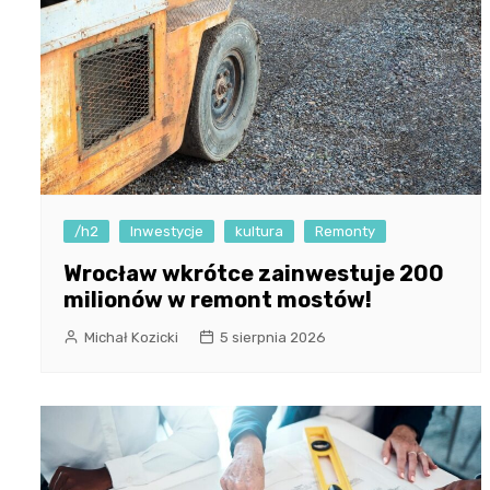
/h2
Inwestycje
kultura
Remonty
Wrocław wkrótce zainwestuje 200
milionów w remont mostów!
Michał Kozicki
5 sierpnia 2026