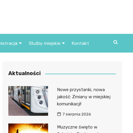
istracja
Służby miejskie
Kontakt
ortowe
Straż pożarna
S
Policja
Aktualności
d skarbowy
Straż miejska
Nowe przystanki, nowa
d miasta
jakość: Zmiany w miejskiej
komunikacji!
7 sierpnia 2026
Muzyczne święto w