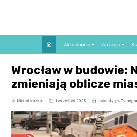
Skip
to
content
Aktualności
Atrakcje
Ku
Pozostałe
Najpopularniej
Wrocław w budowie: N
we Wrocławiu
Wszystkie wpisy
Co warto zob
zmieniają oblicze mia
Wrocławiu?
,
Michał Kozicki
1 września 2025
Inwestycje
Transpo